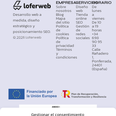
EMPRESA
SERVICIOS
HORARIO
Sobre
Diseño
De
nosotros
web
lunes
Desarrollo web a
Blog
Tienda
a
Mapa
online
viernes:
medida, diseño
del sitio
SEO
De 10
estratégico y
Politica
Gestión
a 19
de
de
horas
posicionamiento SEO.
cookies
redes
+34
Política
sociales
698
© 2026 Loferweb
de
90 95
privacidad
33
Términos
Calle
y
Rañadero
condiciones
1,
Ponferrada,
24401
(España)
Gestionar el consentimiento