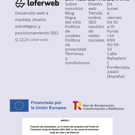
Sobre
Diseño
De
nosotros
web
lunes
Desarrollo web a
Blog
Tienda
a
Mapa
online
viernes:
medida, diseño
del sitio
SEO
De 10
estratégico y
Politica
Gestión
a 19
de
de
horas
posicionamiento SEO.
cookies
redes
+34
Política
sociales
698
© 2026 Loferweb
de
90 95
privacidad
33
Términos
Calle
y
Rañadero
condiciones
1,
Ponferrada,
24401
(España)