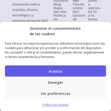
nosotros
web
lunes
Desarrollo web a
Blog
Tienda
a
Mapa
online
viernes:
medida, diseño
del sitio
SEO
De 10
estratégico y
Politica
Gestión
a 19
de
de
horas
posicionamiento SEO.
cookies
redes
+34
Política
sociales
698
© 2026 Loferweb
Gestionar el consentimiento
de
90 95
privacidad
33
de las cookies
Términos
Calle
y
Rañadero
Para ofrecer las mejores experiencias, utilizamos tecnologías como las
condiciones
1,
cookies para almacenar y/o acceder a la información del dispositivo.
Ponferrada,
24401
No consentir o retirar el consentimiento, puede afectar negativamente
(España)
a ciertas características y funciones.
Aceptar
Denegar
Ver preferencias
Política de cookies