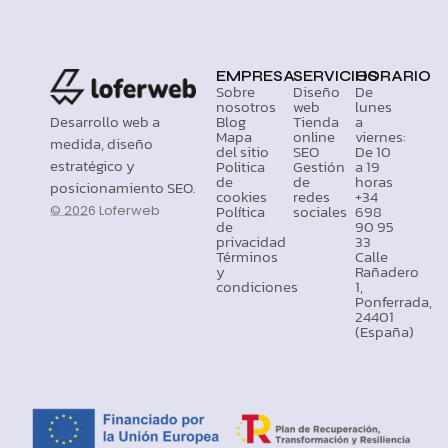
EMPRESA
SERVICIOS
HORARIO
Sobre
Diseño
De
nosotros
web
lunes
Desarrollo web a
Blog
Tienda
a
Mapa
online
viernes:
medida, diseño
del sitio
SEO
De 10
estratégico y
Politica
Gestión
a 19
de
de
horas
posicionamiento SEO.
cookies
redes
+34
Política
sociales
698
© 2026 Loferweb
de
90 95
privacidad
33
Términos
Calle
y
Rañadero
condiciones
1,
Ponferrada,
24401
(España)