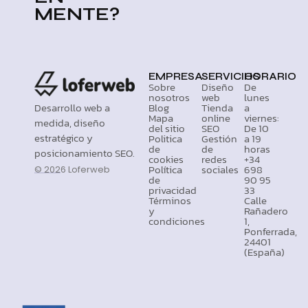
MENTE?
EMPRESA
SERVICIOS
HORARIO
Sobre
Diseño
De
nosotros
web
lunes
Desarrollo web a
Blog
Tienda
a
Mapa
online
viernes:
medida, diseño
del sitio
SEO
De 10
estratégico y
Politica
Gestión
a 19
de
de
horas
posicionamiento SEO.
cookies
redes
+34
Política
sociales
698
© 2026 Loferweb
de
90 95
privacidad
33
Términos
Calle
y
Rañadero
condiciones
1,
Ponferrada,
24401
(España)