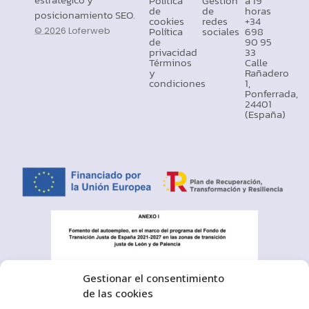
Politica
Gestión
a 19
de
de
horas
posicionamiento SEO.
cookies
redes
+34
Política
sociales
698
© 2026 Loferweb
de
90 95
privacidad
33
Términos
Calle
y
Rañadero
condiciones
1,
Ponferrada,
24401
(España)
Gestionar el consentimiento
de las cookies