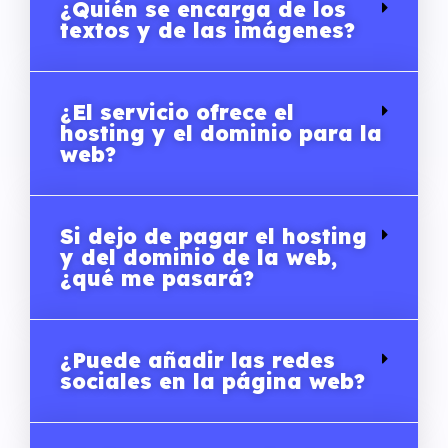
¿Quién se encarga de los
textos y de las imágenes?
¿El servicio ofrece el
hosting y el dominio para la
web?
Si dejo de pagar el hosting
y del dominio de la web,
¿qué me pasará?
¿Puede añadir las redes
sociales en la página web?