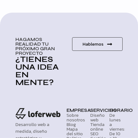
HAGAMOS
Hablemos
REALIDAD TU
PRÓXIMO GRAN
PROYECTO
¿TIENES
UNA IDEA
EN
MENTE?
EMPRESA
SERVICIOS
HORARIO
Sobre
Diseño
De
nosotros
web
lunes
Desarrollo web a
Blog
Tienda
a
Mapa
online
viernes:
medida, diseño
del sitio
SEO
De 10
estratégico y