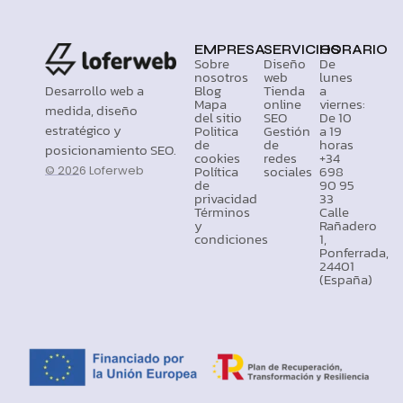
EMPRESA
SERVICIOS
HORARIO
Sobre
Diseño
De
nosotros
web
lunes
Desarrollo web a
Blog
Tienda
a
Mapa
online
viernes:
medida, diseño
del sitio
SEO
De 10
estratégico y
Politica
Gestión
a 19
de
de
horas
posicionamiento SEO.
cookies
redes
+34
Política
sociales
698
© 2026 Loferweb
de
90 95
privacidad
33
Términos
Calle
y
Rañadero
condiciones
1,
Ponferrada,
24401
(España)