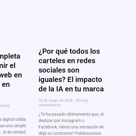
¿Por qué todos los
mpleta
carteles en redes
ir el
sociales son
 web en
iguales? El impacto
 en
de la IA en tu marca
22 de mayo de 2026
No hay
comentarios
o hay
¿Te ha pasado últimamente que, al
 digital sólida
deslizar por Instagram o
ue una simple
Facebook, tienes una sensación de
a. Si de verdad
déjà vu constante? Publicaciones