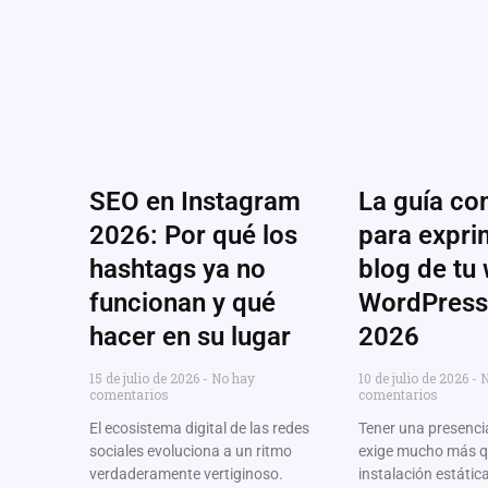
SEO en Instagram
La guía co
2026: Por qué los
para exprim
hashtags ya no
blog de tu
funcionan y qué
WordPress
hacer en su lugar
2026
15 de julio de 2026
No hay
10 de julio de 2026
N
comentarios
comentarios
El ecosistema digital de las redes
Tener una presencia
sociales evoluciona a un ritmo
exige mucho más q
verdaderamente vertiginoso.
instalación estátic