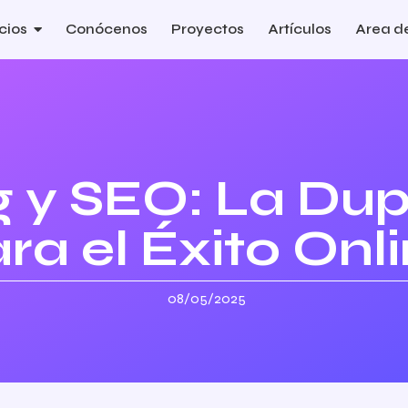
cios
Conócenos
Proyectos
Artículos
Area de
ng y SEO: La Du
ra el Éxito Onl
08/05/2025