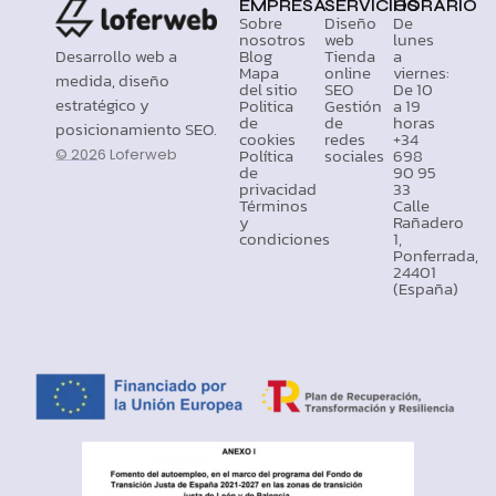
EMPRESA
SERVICIOS
HORARIO
Sobre
Diseño
De
nosotros
web
lunes
Desarrollo web a
Blog
Tienda
a
Mapa
online
viernes:
medida, diseño
del sitio
SEO
De 10
estratégico y
Politica
Gestión
a 19
de
de
horas
posicionamiento SEO.
cookies
redes
+34
Política
sociales
698
© 2026 Loferweb
de
90 95
privacidad
33
Términos
Calle
y
Rañadero
condiciones
1,
Ponferrada,
24401
(España)