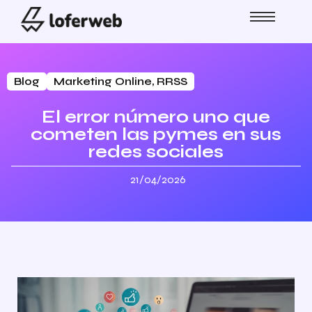
Blog
Marketing Online
,
RRSS
El error número uno que
cometen las pymes en sus
redes sociales
21/04/2026